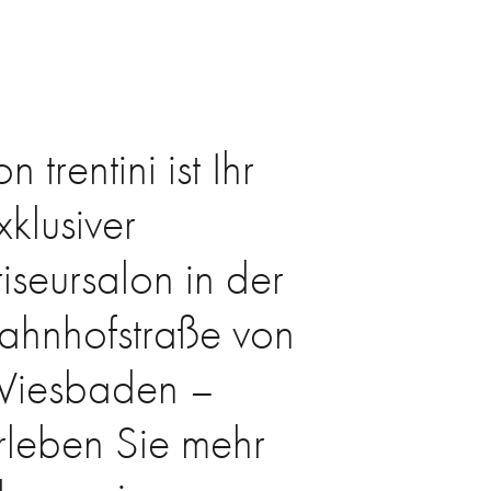
on trentini ist Ihr
xklusiver
riseursalon in der
ahnhofstraße von
iesbaden –
rleben Sie mehr