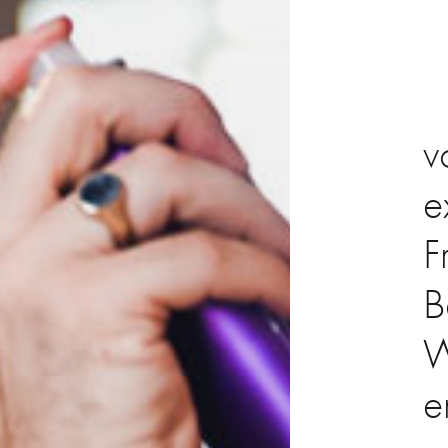
v
e
F
B
W
e