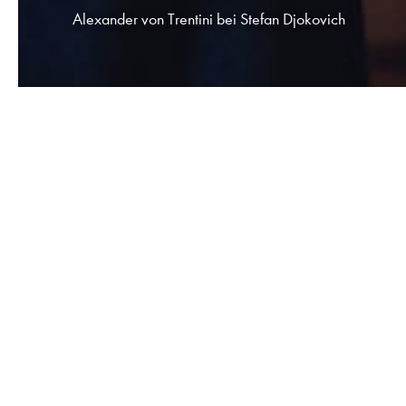
Alexander von Trentini bei Stefan Djokovich
Salon
In unserem exklusiven Salon in der
Bahnhofstraße, Wiesbaden, erleben Sie e
Oase der Schönheit. Im Herzen der Stadt