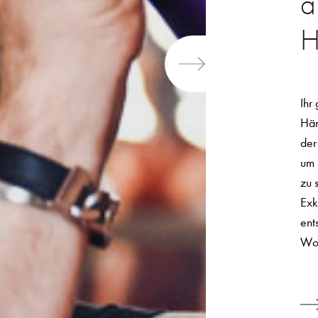
a
H
Ihr
Hän
der
um 
zu 
Exk
ent
Woh