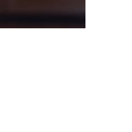
Friseure
Unser Team aus erfahrenen Friseuren
ine
kombiniert fachliche Expertise mit kreativer
Leidenschaft, um eine Vielfalt an Haarstyling-