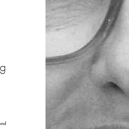
ng
 und