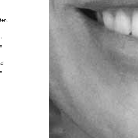
ten.
n
n
nd
en