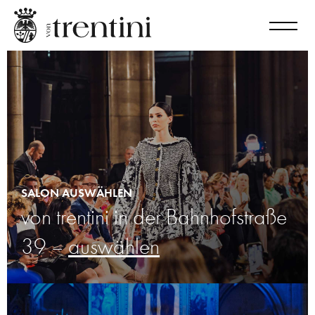
SALON AUSWÄHLEN
von trentini in der
Bahnhofstraße
39 –
auswählen